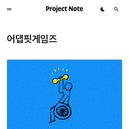
어댑핏게임즈